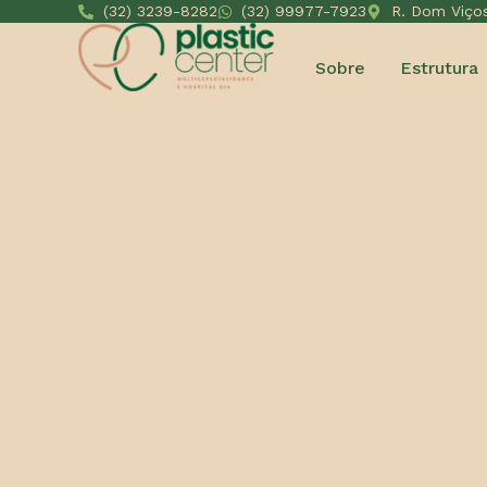
TEST51781
(32) 3239-8282
(32) 99977-7923
R. Dom Viços
Sobre
Estrutura