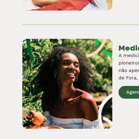
Psic
Para que
empático
dificuld
Agen