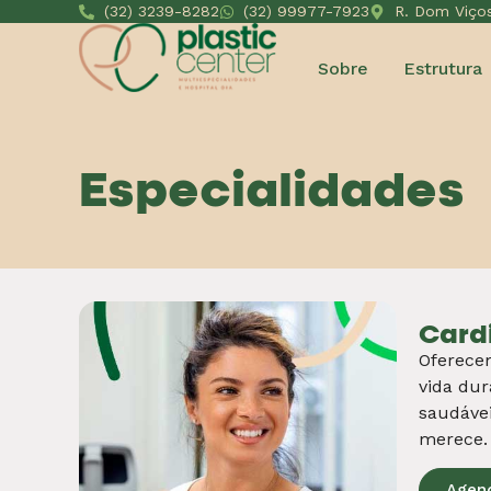
Agen
Ecog
Com a
E
diagnóst
Este é 
sistema 
Agen