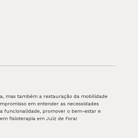
de vida e saúde, visando promover mudanças
os uma abordagem personalizada para
de Juiz de Fora, criamos planos adaptados às
ra os melhores resultados.