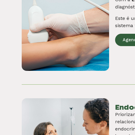
A medici
pioneiro
não apen
de Fora,
Agen
Nutr
Nosso ti
por meio
atendime