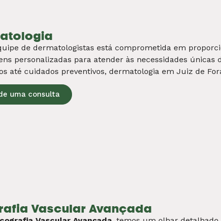
ologia e obstetrícia
ecologistas comprometidos em oferecer cuidados especia
s promover o bem-estar hormonal e emocional da pacient
de obstetras também está aqui para acompanhar cada etap
ão desde o pré-natal até o parto e pós-parto. Com exame
e humanizado, garantimos que cada mulher em busca de g
e cuidada e empoderada.
de uma consulta
ina Funcional Integrativa