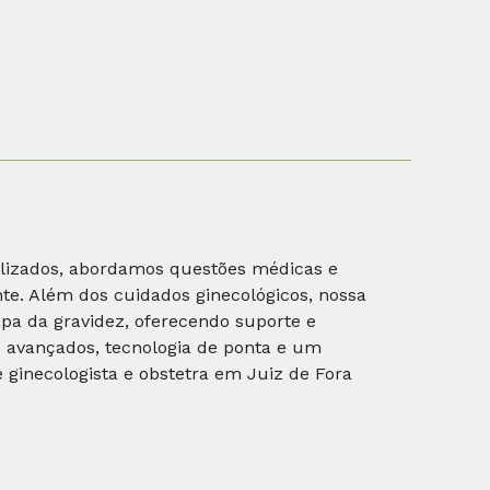
articulações. Nosso foco é garantir sua
Mova-se livremente, viva sem limitações! É a