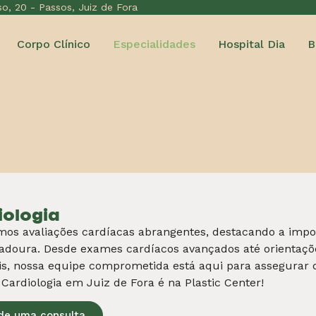
de uma consulta
rafia Vascular Avançada
cografia Vascular Avançada
, temos um olhar detalhado
ico preciso da sua
saúde circulatória
.
um método
eficaz, seguro e não invasivo
, fundamental p
vascular e cuidar preventivamente da sua saúde. É a tecn
de uma consulta