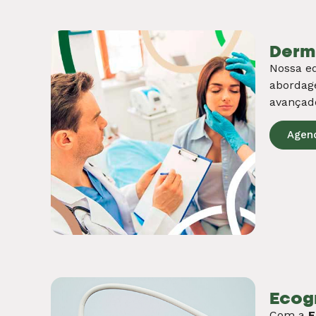
Ginec
Com gin
buscamo
equipe 
orientaç
ambient
sinta-s
Agen
Medic