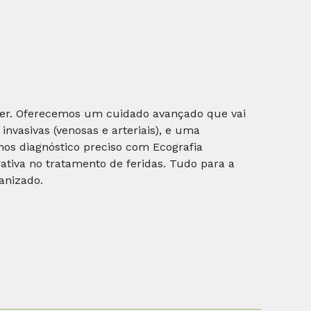
sica, mas também a restauração da mobilidade
compromisso em entender as necessidades
r a funcionalidade, promover o bem-estar e
m fisioterapia em Juiz de Fora!