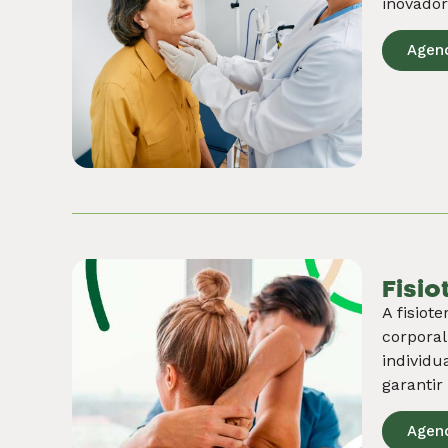
holísti
duradour
Agen
Nutro
Descubr
melhorar
suas nec
Agen