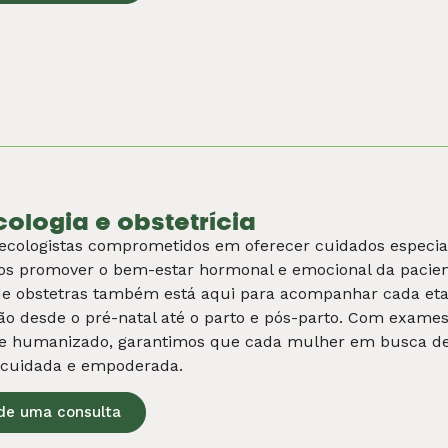
pedia
alidade que cuida de seus ossos, músculos, ligamentos e 
e de movimento, aliviando dores e restaurando funções.
óstico à reabilitação, promovemos sua qualidade de vida. 
a favor do seu bem-estar.
de uma consulta