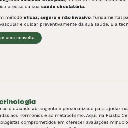
na funcional integrativa é a chave para alcançar sua melh
s na abordagem holística, considerando todos os aspectos 
as os sintomas, mas suas possíveis causas. Se você busca
 chegou ao lugar certo!
de uma consulta
ição
me de nutricionistas oferece orientação especializada para
 de planos alimentares personalizados adaptados às suas
nto diferenciado de nutricionista em Juiz de Fora, conte