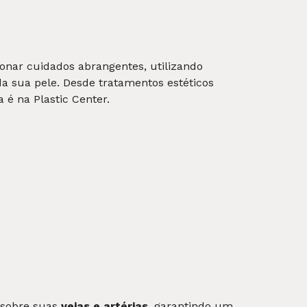
lizados, abordamos questões médicas e
e. Além dos cuidados ginecológicos, nossa
a da gravidez, oferecendo suporte e
s avançados, tecnologia de ponta e um
inecologista e obstetra em Juiz de Fora