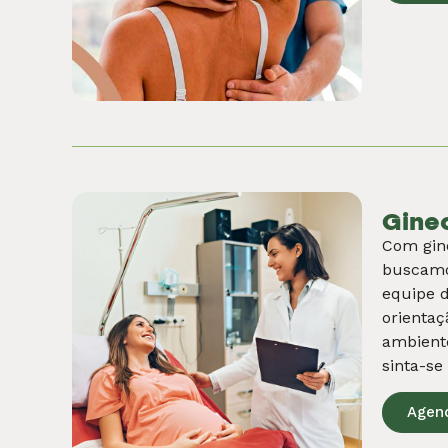
Orto
A especi
liberdad
Do diagn
ciência 
Agen