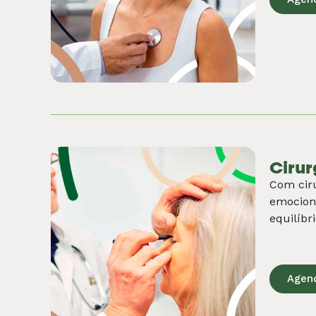
Endo
Prioriza
relacion
endocrin
inovador
Agen