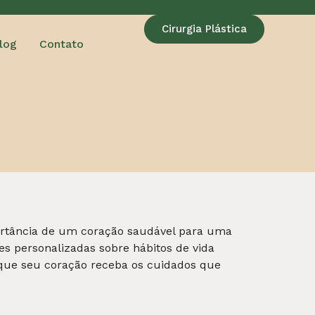
 sobre suas
veias e artérias
, garantindo um
ara entender a fundo o funcionamento do seu
ologia a favor do seu bem-estar!