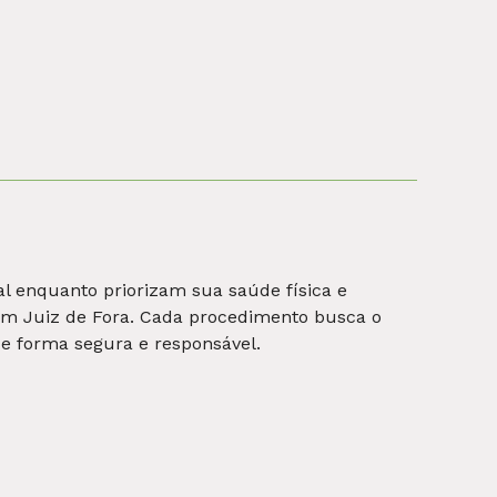
ssos pacientes a lidar com questões
enter Juiz de Fora, contamos com
as, diagnósticos precisos e tratamentos