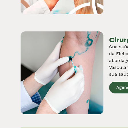
Fisio
A fisiot
corpora
individu
garantir
Agen